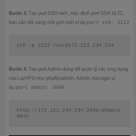
Bước 3
: Tạo port SSH mới, mặc định port SSH là 22,
bạn cần đổi sang một port mới ví dụ
port ssh: 2222
ssh -p 2222 
root@172.123.234.234
Bước 4
: Tạo port Admin dùng để quản lý các ứng dụng
của LarVPS như phpMyadmin, Admin manager ví
dụ
port admin: 2040
.
http://172.123.234.234:2040/phpmya
dmin