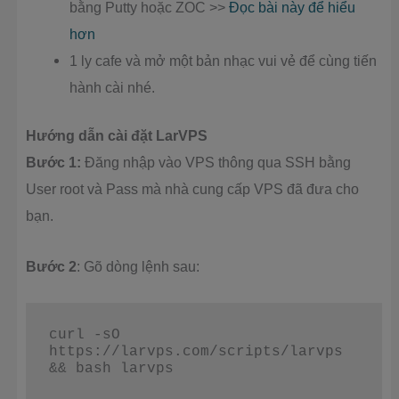
bằng Putty hoặc ZOC >>
Đọc bài này để hiểu
hơn
1 ly cafe và mở một bản nhạc vui vẻ để cùng tiến
hành cài nhé.
Hướng dẫn cài đặt LarVPS
Bước 1:
Đăng nhập vào VPS thông qua SSH bằng
User root và Pass mà nhà cung cấp VPS đã đưa cho
bạn.
Bước 2
: Gõ dòng lệnh sau:
curl -sO 
https://larvps.com/scripts/larvps 
&& bash larvps