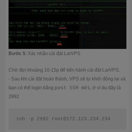
Bước 5
: Xác nhận cài đặt LarVPS
Chờ đợi khoảng 10-15p để tiến hành cài đặt LarVPS.
⁃ Sau khi cài đặt hoàn thành, VPS sẽ tự khởi động lại và
bạn có thể login bằng
post SSH mới
, ở ví dụ đây là
2992
ssh -p 2992 
root@172.123.234.234