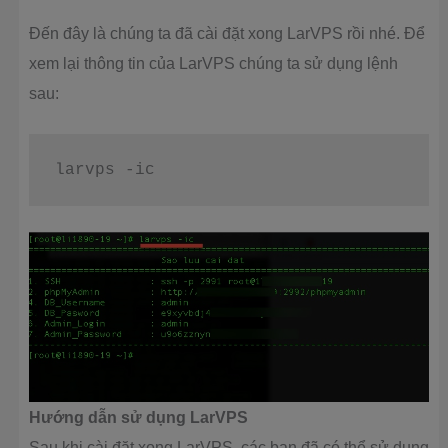
Đến đây là chúng ta đã cài đặt xong LarVPS rồi nhé. Để
xem lại thông tin của LarVPS chúng ta sử dụng lệnh
sau:
larvps -ic
Hướng dẫn sử dụng LarVPS
Sau khi cài đặt xong LarVPS, các bạn đã có thể sử dụng