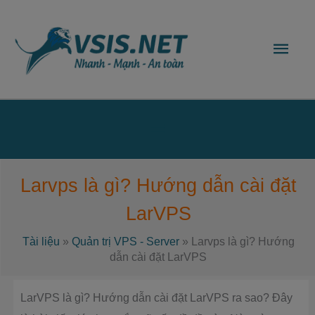
Nhảy
Men
tới
nội
chín
dung
Bên
dưới
Larvps là gì? Hướng dẫn cài đặt
của
LarVPS
đầu
Tài liệu
»
Quản trị VPS - Server
»
Larvps là gì? Hướng
trang
dẫn cài đặt LarVPS
LarVPS là gì? Hướng dẫn cài đặt LarVPS ra sao? Đây