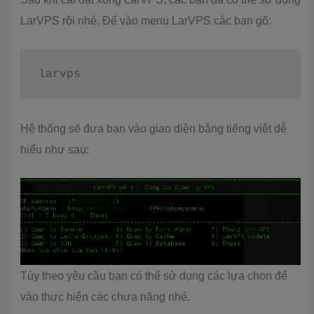
LarVPS rồi nhé. Để vào menu LarVPS các bạn gõ:
Hệ thống sẽ đưa bạn vào giao diện bằng tiếng việt dễ
hiểu như sau:
Tùy theo yêu cầu bạn có thể sử dụng các lựa chọn để
vào thực hiện các chưa năng nhé.