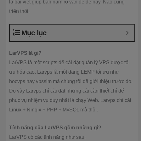
là bài viết giúp bạn nắm rõ vấn đề đề này. Nào cùng
triển thôi.
Mục lục
LarVPS là gì?
LarVPS là một scripts để cài đặt quản lý VPS được tối
ưu hóa cao. Larvps là một dạng LEMP tối ưu như
hocvps hay vpssim mà chúng tôi đã giới thiệu trước đó.
Do vậy Larvps chỉ cài đặt những cái cần thiết chỉ để
phục vụ nhiệm vụ duy nhất là chạy Web. Larvps chỉ cài
Linux + Ningix + PHP + MySQL mà thôi.
Tính năng của LarVPS gồm những gì?
LarVPS có các tính năng như sau: