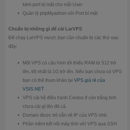
kèm port bí mật cho mỗi User
Quản lý phpMyadmin với Port bí mật
Chuẩn bị những gì để cài LarVPS
Để chạy LarVPS mượt, bạn cần chuẩn bị các thứ sau
đây:
Một VPS có cấu hình tối thiểu RAM từ 512 trở
lên, tốt nhất là 1G trở lên. Nếu bạn chưa có VPS
bạn có thể tham khảo tại
VPS giá rẻ của
VSIS.NET
VPS cài hệ điều hành Centos 8 còn trắng tinh
chưa cài gì lên đó cả.
Domain được trỏ sẵn về IP của VPS nhé.
Phần mềm kết nối máy tính với VPS qua SSH