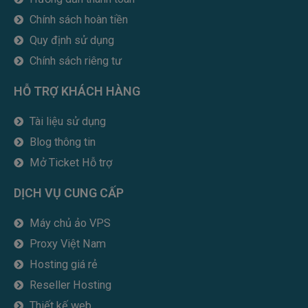
o
r
i
e
k
n
Chính sách hoàn tiền
Quy định sử dụng
Chính sách riêng tư
HỖ TRỢ KHÁCH HÀNG
Tài liệu sử dụng
Blog thông tin
Mở Ticket Hỗ trợ
DỊCH VỤ CUNG CẤP
Máy chủ ảo VPS
Proxy Việt Nam
Hosting giá rẻ
Reseller Hosting
Thiết kế web