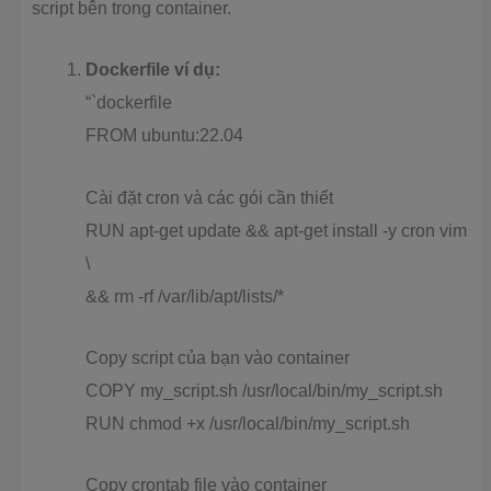
script bên trong container.
Dockerfile ví dụ:
“`dockerfile
FROM ubuntu:22.04
Cài đặt cron và các gói cần thiết
RUN apt-get update && apt-get install -y cron vim
\
&& rm -rf /var/lib/apt/lists/*
Copy script của bạn vào container
COPY my_script.sh /usr/local/bin/my_script.sh
RUN chmod +x /usr/local/bin/my_script.sh
Copy crontab file vào container