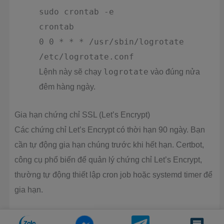
sudo crontab -e
crontab
0 0 * * * /usr/sbin/logrotate
/etc/logrotate.conf
Lệnh này sẽ chạy
logrotate
vào đúng nửa
đêm hàng ngày.
Gia hạn chứng chỉ SSL (Let’s Encrypt)
Các chứng chỉ Let’s Encrypt có thời hạn 90 ngày. Bạn
cần tự động gia hạn chúng trước khi hết hạn. Certbot,
công cụ phổ biến để quản lý chứng chỉ Let’s Encrypt,
thường tự động thiết lập cron job hoặc systemd timer để
gia hạn.
Tuy nhiên, bạn có thể kiểm tra và cấu hình thủ công nếu