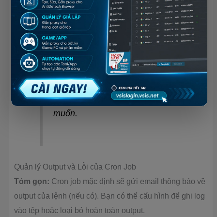
Mẹo:
Khi chạy các lệnh liên
apt
quan đến
trong cron, việc sử
-y
dụng
là cần thiết để tự động
xác nhận các câu hỏi. Tuy nhiên,
hãy cân nhắc kỹ lưỡng về việc tự
động nâng cấp hệ thống, vì nó có
thể gây ra sự cố không mong
muốn.
Quản lý Output và Lỗi của Cron Job
Tóm gọn:
Cron job mặc định sẽ gửi email thông báo về
output của lệnh (nếu có). Bạn có thể cấu hình để ghi log
vào tệp hoặc loại bỏ hoàn toàn output.