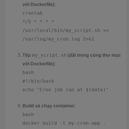
với Dockerfile):
crontab
*/5 * * * *
/usr/local/bin/my_script.sh >>
/var/log/my_cron.log 2>&1
Tệp
my_script.sh
(đặt trong cùng thư mục
với Dockerfile):
bash
#!/bin/bash
echo "Cron job ran at $(date)"
Build và chạy container:
bash
docker build -t my-cron-app .