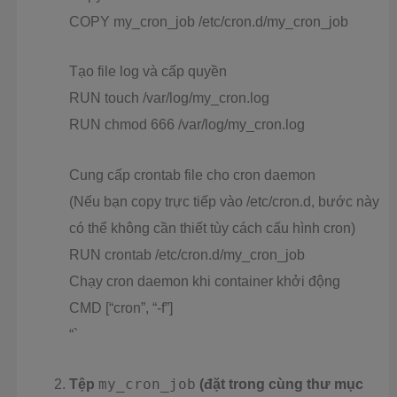
COPY my_cron_job /etc/cron.d/my_cron_job
Tạo file log và cấp quyền
RUN touch /var/log/my_cron.log
RUN chmod 666 /var/log/my_cron.log
Cung cấp crontab file cho cron daemon
(Nếu bạn copy trực tiếp vào /etc/cron.d, bước này
có thể không cần thiết tùy cách cấu hình cron)
RUN crontab /etc/cron.d/my_cron_job
Chạy cron daemon khi container khởi động
CMD [“cron”, “-f”]
“`
Tệp
my_cron_job
(đặt trong cùng thư mục