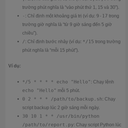
trường phút nghĩa là “vào phút thứ 1, 15 và 30”).
-
: Chỉ định một khoảng giá trị (ví dụ:
9-17
trong
trường giờ nghĩa là “từ 9 giờ sáng đến 5 giờ
chiều”).
/
: Chỉ định bước nhảy (ví dụ:
*/15
trong trường
phút nghĩa là “mỗi 15 phút”).
Ví dụ:
*/5 * * * * echo "Hello"
: Chạy lệnh
echo "Hello"
mỗi 5 phút.
0 2 * * * /path/to/backup.sh
: Chạy
script backup lúc 2 giờ sáng mỗi ngày.
30 10 1 * * /usr/bin/python
/path/to/report.py
: Chạy script Python lúc