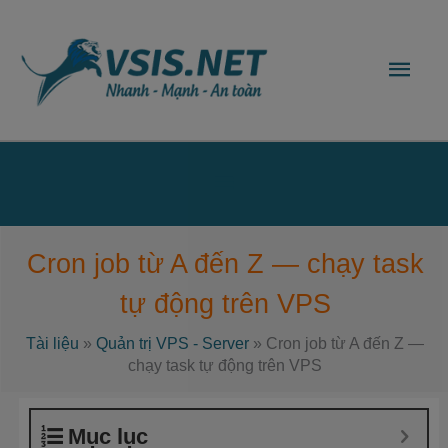
Nhảy
Men
tới
nội
chín
dung
Bên
dưới
Cron job từ A đến Z — chạy task
của
tự động trên VPS
đầu
Tài liệu
»
Quản trị VPS - Server
»
Cron job từ A đến Z —
trang
chạy task tự động trên VPS
Mục lục