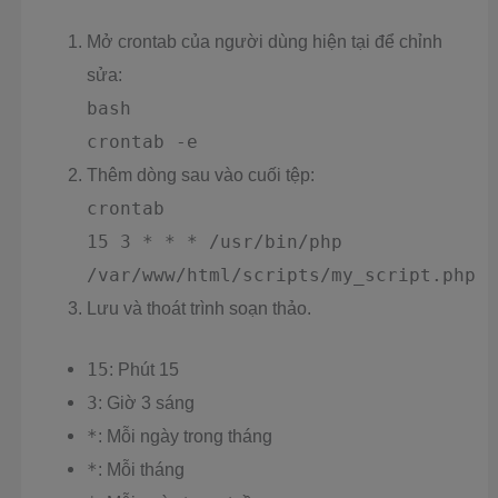
Mở crontab của người dùng hiện tại để chỉnh
sửa:
bash
crontab -e
Thêm dòng sau vào cuối tệp:
crontab
15 3 * * * /usr/bin/php
/var/www/html/scripts/my_script.php
Lưu và thoát trình soạn thảo.
15
: Phút 15
3
: Giờ 3 sáng
*
: Mỗi ngày trong tháng
*
: Mỗi tháng