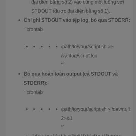
đại diện bằng số 2) vào cùng một luồng với
STDOUT (được đại diện bằng số 1).
Chỉ ghi STDOUT vào tệp log, bỏ qua STDERR:
“`crontab
/path/to/your/script.sh >>
/var/log/script.log
“`
Bỏ qua hoàn toàn output (cả STDOUT và
STDERR):
“`crontab
/path/to/your/script.sh > /dev/null
2>&1
“`