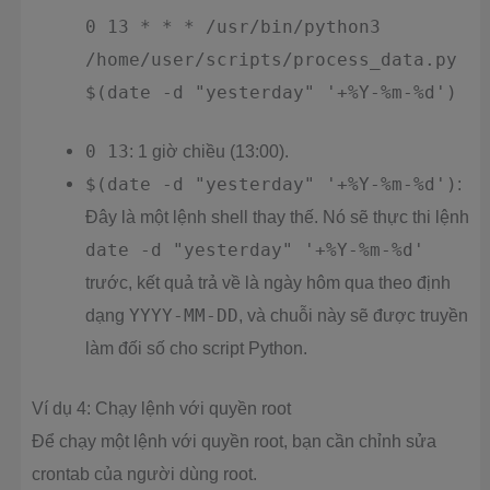
0 13 * * * /usr/bin/python3
/home/user/scripts/process_data.py
$(date -d "yesterday" '+%Y-%m-%d')
0 13
: 1 giờ chiều (13:00).
$(date -d "yesterday" '+%Y-%m-%d')
:
Đây là một lệnh shell thay thế. Nó sẽ thực thi lệnh
date -d "yesterday" '+%Y-%m-%d'
trước, kết quả trả về là ngày hôm qua theo định
dạng
YYYY-MM-DD
, và chuỗi này sẽ được truyền
làm đối số cho script Python.
Ví dụ 4: Chạy lệnh với quyền root
Để chạy một lệnh với quyền root, bạn cần chỉnh sửa
crontab của người dùng root.