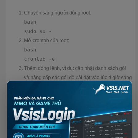
Chuyển sang người dùng root:
bash
sudo su -
Mở crontab của root:
bash
crontab -e
Thêm dòng lệnh, ví dụ: cập nhật danh sách gói
và nâng cấp các gói đã cài đặt vào lúc 4 giờ sáng
×
mỗi ngày.
crontab
0 4 * * * apt update && apt upgrade
-y