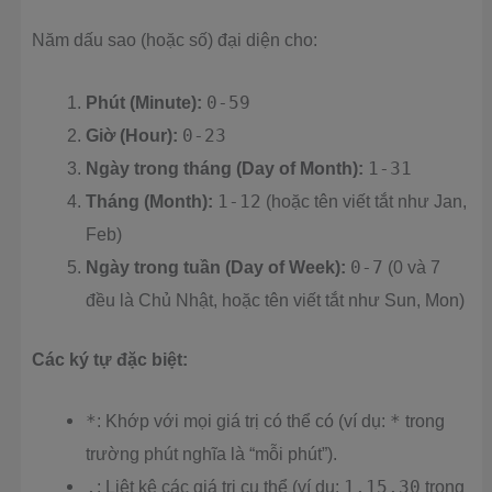
Năm dấu sao (hoặc số) đại diện cho:
Phút (Minute):
0-59
Giờ (Hour):
0-23
Ngày trong tháng (Day of Month):
1-31
Tháng (Month):
1-12
(hoặc tên viết tắt như Jan,
Feb)
Ngày trong tuần (Day of Week):
0-7
(0 và 7
đều là Chủ Nhật, hoặc tên viết tắt như Sun, Mon)
Các ký tự đặc biệt:
*
: Khớp với mọi giá trị có thể có (ví dụ:
*
trong
trường phút nghĩa là “mỗi phút”).
,
: Liệt kê các giá trị cụ thể (ví dụ:
1,15,30
trong