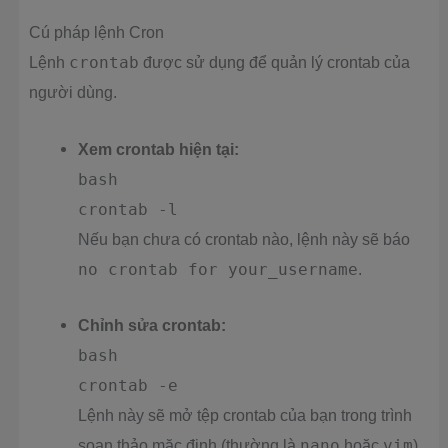
Cú pháp lệnh Cron
Lệnh
crontab
được sử dụng để quản lý crontab của
người dùng.
Xem crontab hiện tại:
bash
crontab -l
Nếu bạn chưa có crontab nào, lệnh này sẽ báo
no crontab for your_username
.
Chỉnh sửa crontab:
bash
crontab -e
Lệnh này sẽ mở tệp crontab của bạn trong trình
soạn thảo mặc định (thường là
nano
hoặc
vim
).