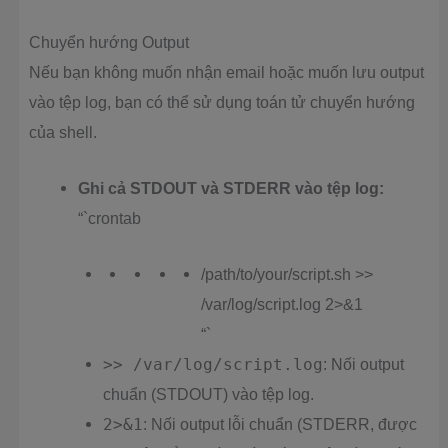
Chuyển hướng Output
Nếu bạn không muốn nhận email hoặc muốn lưu output
vào tệp log, bạn có thể sử dụng toán tử chuyển hướng
của shell.
Ghi cả STDOUT và STDERR vào tệp log:
“`crontab
/path/to/your/script.sh >>
/var/log/script.log 2>&1
“`
>> /var/log/script.log
: Nối output
chuẩn (STDOUT) vào tệp log.
2>&1
: Nối output lỗi chuẩn (STDERR, được