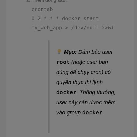
Thêm dòng sau:
crontab
0 2 * * * docker start
my_web_app > /dev/null 2>&1
Mẹo:
Đảm bảo user
root
(hoặc user bạn
dùng để chạy cron) có
quyền thực thi lệnh
docker
. Thông thường,
user này cần được thêm
docker
vào group
.