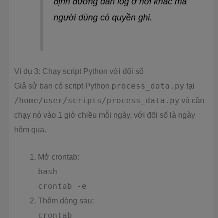
định đường dẫn log ở nơi khác mà
người dùng có quyền ghi.
Ví dụ 3: Chạy script Python với đối số
Giả sử bạn có script Python
process_data.py
tại
/home/user/scripts/process_data.py
và cần
chạy nó vào 1 giờ chiều mỗi ngày, với đối số là ngày
hôm qua.
Mở crontab:
bash
crontab -e
Thêm dòng sau:
crontab