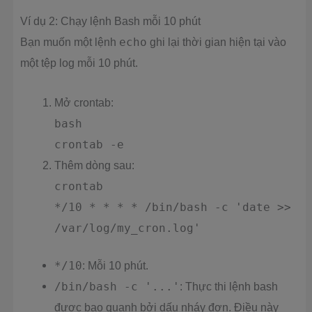
Ví dụ 2: Chạy lệnh Bash mỗi 10 phút
Bạn muốn một lệnh
echo
ghi lại thời gian hiện tại vào
một tệp log mỗi 10 phút.
Mở crontab:
bash
crontab -e
Thêm dòng sau:
crontab
*/10 * * * * /bin/bash -c 'date >>
/var/log/my_cron.log'
*/10
: Mỗi 10 phút.
/bin/bash -c '...'
: Thực thi lệnh bash
được bao quanh bởi dấu nháy đơn. Điều này