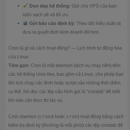
Dọn dẹp hệ thống:
Giữ cho VPS của bạn
luôn sạch sẽ và tối ưu.
Gửi báo cáo định kỳ:
Theo dõi hiệu suất và
đưa ra quyết định kinh doanh tốt hơn.
Cron là gì và cách hoạt động? — Lịch trình tự động hóa
của Linux
Tóm gọn:
Cron là một daemon (dịch vụ chạy nền) trên
các hệ thống Unix-like, bao gồm cả Linux, cho phép bạn
lên lịch chạy các lệnh hoặc script vào những thời điểm
cụ thể. Nó đọc các tệp cấu hình gọi là “crontab” để biết
khi nào cần thực thi tác vụ.
Cron daemon (
crond
hoặc
cron
) hoạt động bằng cách
kiểm tra định kỳ (thường là mỗi phút) các tệp crontab để