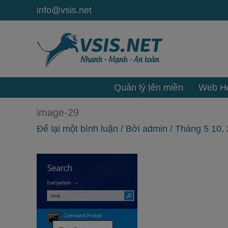
Nhảy
info@vsis.net
tới
nội
dung
Quản lý tên miền
Web Ho
image-29
Để lại một bình luận
/ Bởi
admin
/
Tháng 5 10,