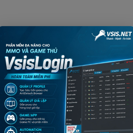
×
Share your love
Pinterest
Linkedin
Tumblr
Telegram
Twitter /
ạn cần tư vấn?