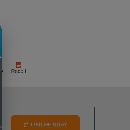
 X
Reddit
LIÊN HỆ NGAY