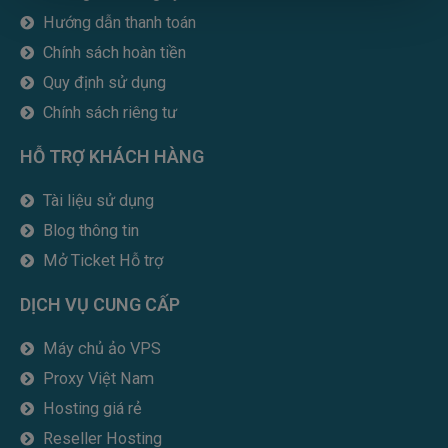
o
e
d
r
b
Hướng dẫn thanh toán
o
r
i
e
k
n
Chính sách hoàn tiền
Quy định sử dụng
Chính sách riêng tư
HỖ TRỢ KHÁCH HÀNG
Tài liệu sử dụng
Blog thông tin
Mở Ticket Hỗ trợ
DỊCH VỤ CUNG CẤP
Máy chủ ảo VPS
Proxy Việt Nam
Hosting giá rẻ
Reseller Hosting