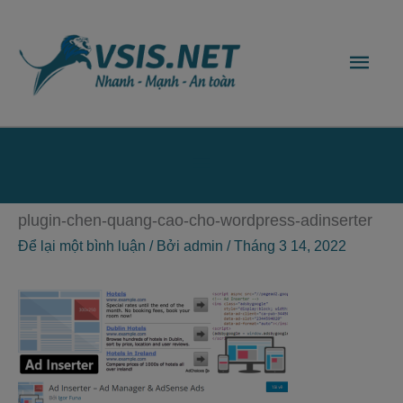
Nhảy
Men
tới
nội
chín
dung
Bên
dưới
plugin-chen-quang-cao-cho-wordpress-adinserter
của
Để lại một bình luận
/ Bởi
admin
/
Tháng 3 14, 2022
đầu
trang