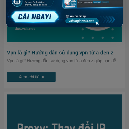
vpn
từ
a
đến
z
Vpn là gì? Hướng dẫn sử dụng vpn từ a đến z
Vpn là gì? Hướng dẫn sử dụng vpn từ a đến z giúp bạn dễ
Xem chi tiết »
Phần
mềm
quản
lý
proxy