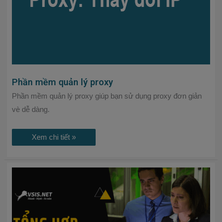
Phần mềm quản lý proxy
Phần mềm quản lý proxy giúp bạn sử dụng proxy đơn giản
vè dễ dàng.
Xem chi tiết »
Tổng
hợp
phần
mềm
quản
lý
VPS
Linux