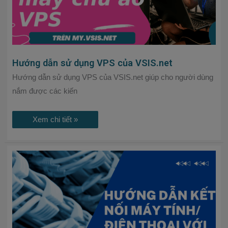
Hướng dẫn sử dụng VPS của VSIS.net
Hướng dẫn sử dụng VPS của VSIS.net giúp cho người dùng
nắm được các kiến
Xem chi tiết »
Hướng
dẫn
kết
nối
máy
tính/
điện
thoại
với
VPS
Windows.