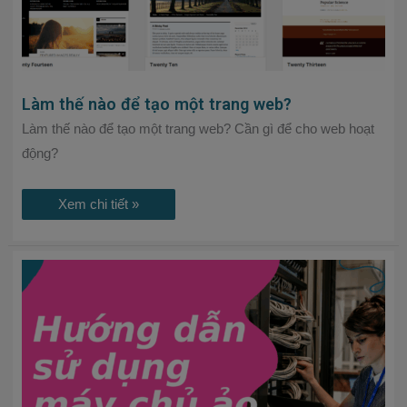
Làm thế nào để tạo một trang web?
Làm thế nào để tạo một trang web? Cần gì để cho web hoạt
động?
Xem chi tiết »
Hướng
dẫn
sử
dụng
VPS
của
VSIS.net