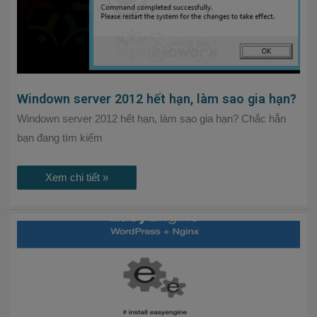
Windown server 2012 hết hạn, làm sao gia hạn?
Windown server 2012 hết hạn, làm sao gia hạn? Chắc hẳn
bạn đang tìm kiếm
Xem chi tiết »
EasyEngine
là
gì?
Hướng
dẫn
cài
đặt
EasyEngine
trên
Ubutu