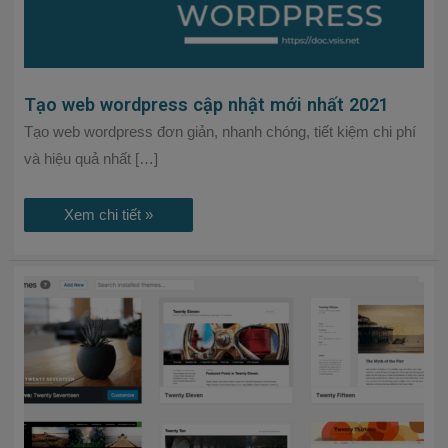
Tạo web wordpress cập nhật mới nhất 2021
Tạo web wordpress đơn giản, nhanh chóng, tiết kiệm chi phí
và hiệu quả nhất […]
Xem chi tiết »
Làm
thế
nào
để
tạo
một
trang
web?