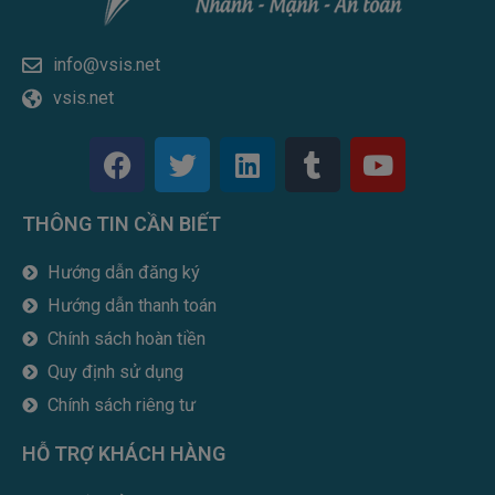
info@vsis.net
vsis.net
F
T
L
T
Y
a
w
i
u
o
c
i
n
m
u
THÔNG TIN CẦN BIẾT
e
t
k
b
t
b
t
e
l
u
Hướng dẫn đăng ký
o
e
d
r
b
Hướng dẫn thanh toán
o
r
i
e
k
n
Chính sách hoàn tiền
Quy định sử dụng
Chính sách riêng tư
HỖ TRỢ KHÁCH HÀNG