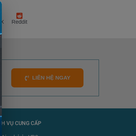
 X
Reddit
LIÊN HỆ NGAY
CH VỤ CUNG CẤP