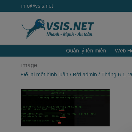
Nhảy
info@vsis.net
tới
nội
dung
Quản lý tên miền
Web Ho
image
Để lại một bình luận
/ Bởi
admin
/
Tháng 6 1, 