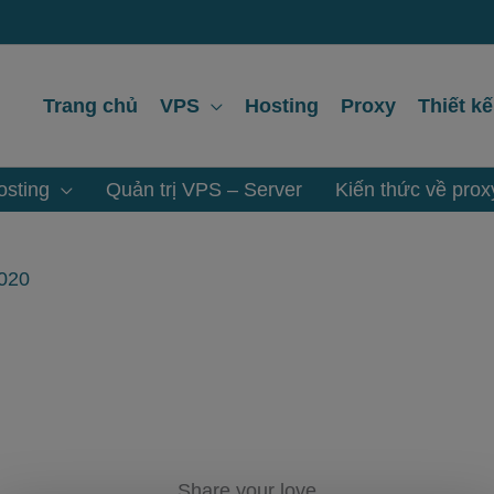
Trang chủ
VPS
Hosting
Proxy
Thiết k
sting
Quản trị VPS – Server
Kiến thức về prox
2020
Share your love