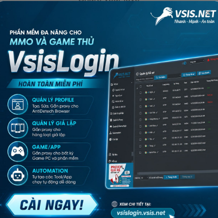
×
Pinterest
Linkedin
Tumblr
Telegram
Twitter /
ạn cần tư vấn?
ại, hãy gọi ngay cho chúng tôi
THÔNG TIN CẦN BIẾT
DỊ