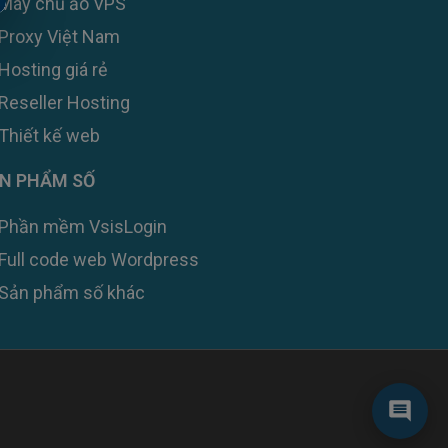
Máy chủ ảo VPS
Proxy Việt Nam
Hosting giá rẻ
Reseller Hosting
Thiết kế web
N PHẨM SỐ
Zalo
Phần mềm VsisLogin
Messenger
Full code web Wordpress
Sản phẩm số khác
Telegram
Live Chat