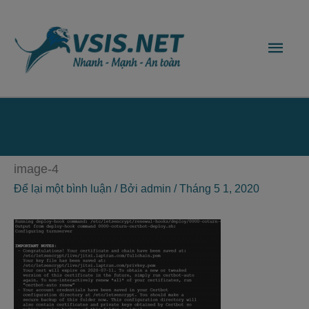
Nhảy
Men
tới
nội
chín
dung
Bên
dưới
image-4
của
Để lại một bình luận
/ Bởi
admin
/
Tháng 5 1, 2020
đầu
trang