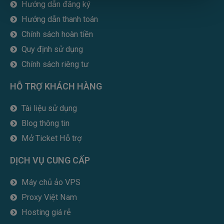
Hướng dẫn đăng ký
o
e
d
r
b
Hướng dẫn thanh toán
o
r
i
e
k
n
Chính sách hoàn tiền
Quy định sử dụng
Chính sách riêng tư
HỖ TRỢ KHÁCH HÀNG
Tài liệu sử dụng
Blog thông tin
Mở Ticket Hỗ trợ
DỊCH VỤ CUNG CẤP
Máy chủ ảo VPS
Proxy Việt Nam
Hosting giá rẻ