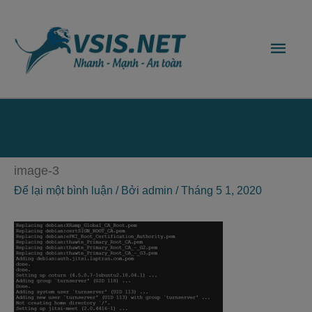
Nhảy
Men
tới
nội
chín
dung
Bên
dưới
image-3
của
Để lại một bình luận
/ Bởi
admin
/
Tháng 5 1, 2020
đầu
trang