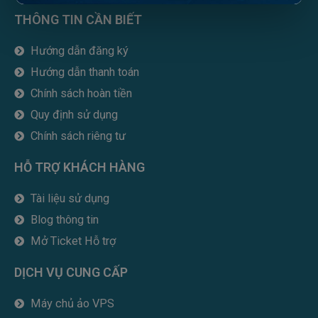
c
i
n
m
u
THÔNG TIN CẦN BIẾT
e
t
k
b
t
b
t
e
l
u
Hướng dẫn đăng ký
o
e
d
r
b
Hướng dẫn thanh toán
o
r
i
e
k
n
Chính sách hoàn tiền
Quy định sử dụng
Chính sách riêng tư
HỖ TRỢ KHÁCH HÀNG
Tài liệu sử dụng
Blog thông tin
Mở Ticket Hỗ trợ
DỊCH VỤ CUNG CẤP
Máy chủ ảo VPS