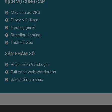
DỊCH VỤ CUNG CẤP
Máy chủ ảo VPS
Proxy Việt Nam
Hosting giá rẻ
Reseller Hosting
Thiết kế web
SẢN PHẨM SỐ
Phần mềm VsisLogin
Full code web Wordpress
Sản phẩm số khác