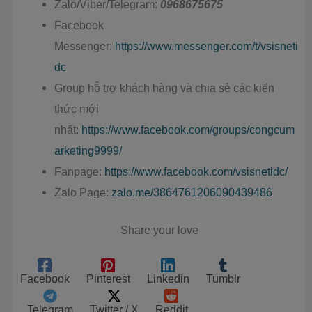
Zalo/Viber/Telegram:
0968675675
Facebook
Messenger:
https://www.messenger.com/t/vsisneti
dc
Group hỗ trợ khách hàng và chia sẻ các kiến
thức mới
nhất:
https://www.facebook.com/groups/congcum
arketing9999/
Fanpage:
https://www.facebook.com/vsisnetidc/
Zalo Page:
zalo.me/3864761206090439486
Share your love
Facebook
Pinterest
Linkedin
Tumblr
Telegram
Twitter / X
Reddit