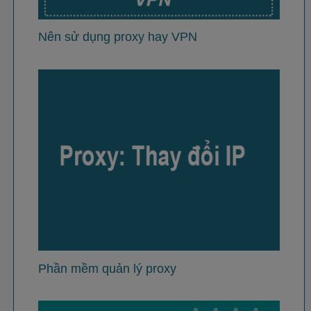
Nên sử dụng proxy hay VPN
Phần mềm quản lý proxy