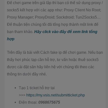
Để chơi game trên giả lập thì bạn có thể sử dụng proxy /
socks5 kết hợp với các app như: Proxy Client No Root;
Proxy Manager; ProxyDroid; Sockdroid; Tun2Socks5…
Để thuận tiện chúng tôi đã tổng hợp thành một link để
bạn tham khảo.
Hãy click vào đây để xem link tổng
hợp
Trên đây là bài viết Cách fake ip để chơi game. Nếu bạn
thấy hơi phúc tạp cần hỗ trợ, tư vấn hoặc thuê socks5
được cài đặt săn hãy liên hệ với chúng tôi theo các
thông tin dưới đây nhé.
Tạo 1 ticket hỗ trợ tại
>>>
https://my.vsis.net/submitticket.php
Điện thoại:
0968675675