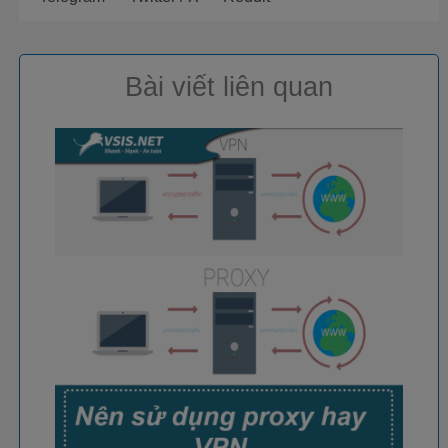
Bài viết liên quan