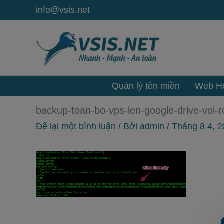
Nhảy
info@vsis.net
tới
nội
dung
Quản lý tên miền
Web Ho
backup-toan-bo-vps-len-google-drive-voi-r
Để lại một bình luận
/ Bởi
admin
/
Tháng 8 4, 