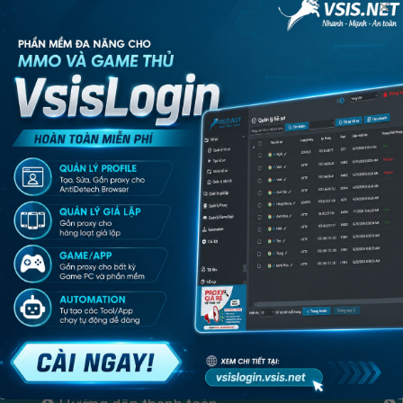
×
Pinterest
Linkedin
Tumblr
Telegram
Twitter /
ạn cần tư vấn?
ại, hãy gọi ngay cho chúng tôi
THÔNG TIN CẦN BIẾT
DỊ
Hướng dẫn đăng ký