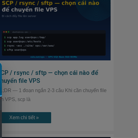
rsync
/
sftp
—
chọn
cái
nào
để
chuyển
file
VPS
CP / rsync / sftp — chọn cái nào để
huyển file VPS
L;DR — 1 đoạn ngắn 2-3 câu Khi cần chuyển file
ên VPS, scp là
Xem chi tiết »