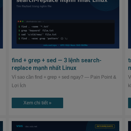
sed
—
3
lệnh
search-
replace
mạnh
nhất
Linux
find + grep + sed — 3 lệnh search-
replace mạnh nhất Linux
Vì sao cần find + grep + sed ngay? — Pain Point &
V
Lợi Ích
k
Xem chi tiết »
Systemd
service