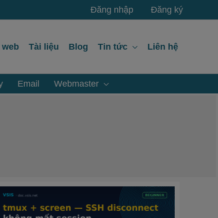
Đăng nhập
Đăng ký
ế web
Tài liệu
Blog
Tin tức
Liên hệ
y
Email
Webmaster
tmux
+
screen
—