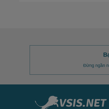
B
Đừng ngần ng