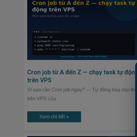
từ
A
đến
Z
—
chạy
task
tự
động
trên
VPS
Cron job từ A đến Z — chạy task tự độn
trên VPS
Vì sao cần Cron job ngay? — Tự động hóa mọi th
trên VPS của
Xem chi tiết »