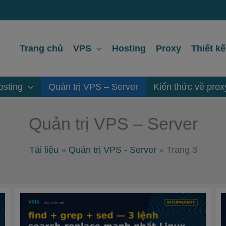
Trang chủ
VPS
Hosting
Proxy
Thiết k
sting
Quản trị VPS – Server
Kiến thức về prox
Quản trị VPS – Server
Tài liệu
»
Quản trị VPS - Server
»
Trang 3
find
+
grep
+