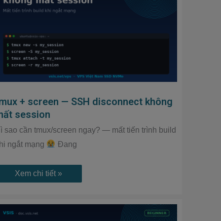
SSH
disconnect
không
mất
session
tmux + screen — SSH disconnect không
mất session
ì sao cần tmux/screen ngay? — mất tiến trình build
hi ngắt mạng
Đang
Xem chi tiết »
SCP
/