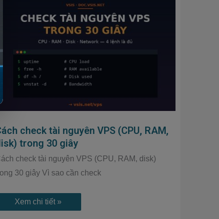
Cách
check
tài
nguyên
VPS
(CPU,
RAM,
disk)
trong
30
giây
Cách check tài nguyên VPS (CPU, RAM,
isk) trong 30 giây
ách check tài nguyên VPS (CPU, RAM, disk)
rong 30 giây Vì sao cần check
Xem chi tiết »