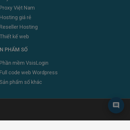
Proxy Việt Nam
Hosting giá rẻ
Reseller Hosting
Thiết kế web
Zalo
N PHẨM SỐ
Messenger
Phần mềm VsisLogin
Full code web Wordpress
Telegram
Sản phẩm số khác
Live Chat