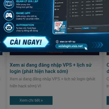
Xem
ai
đang
đăng
nhập
VPS
+
lịch
sử
login
(phát
hiện
hack
sớm)
Xem ai đang đăng nhập VPS + lịch sử
login (phát hiện hack sớm)
d
i
Xem ai đang đăng nhập VPS + lịch sử login (phát
C
hiện hack sớm) Vì
t
Xem chi tiết »