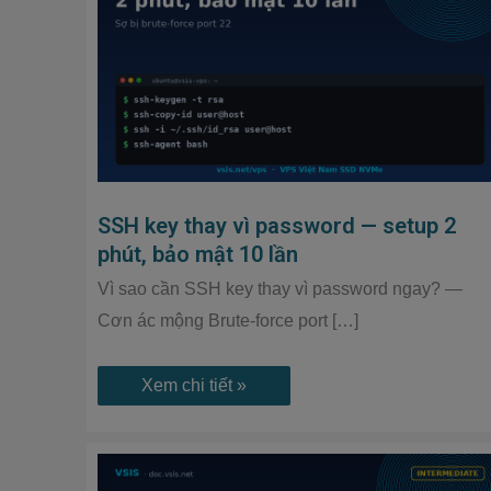
password
—
setup
2
phút,
bảo
mật
10
lần
SSH key thay vì password — setup 2
phút, bảo mật 10 lần
Vì sao cần SSH key thay vì password ngay? —
Cơn ác mộng Brute-force port […]
Xem chi tiết »
Cron
job