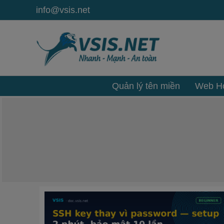
Nhảy
info@vsis.net
tới
nội
dung
Quản lý tên miền
Web Ho
SSH
key
thay
vì