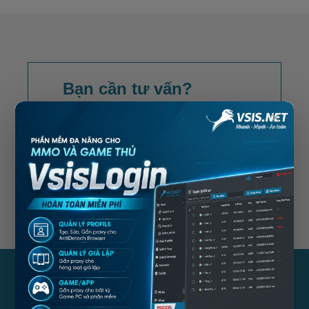
Bạn cần tư vấn?
×
Đừng ngần ngại, hãy gọi ngay cho
chúng tôi
LIÊN HỆ NGAY