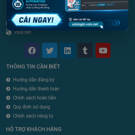
info@vsis.net
vsis.net
F
T
L
T
Y
a
w
i
u
o
c
i
n
m
u
THÔNG TIN CẦN BIẾT
e
t
k
b
t
b
t
e
l
u
Hướng dẫn đăng ký
o
e
d
r
b
Hướng dẫn thanh toán
o
r
i
e
k
n
Chính sách hoàn tiền
Quy định sử dụng
Chính sách riêng tư
HỖ TRỢ KHÁCH HÀNG