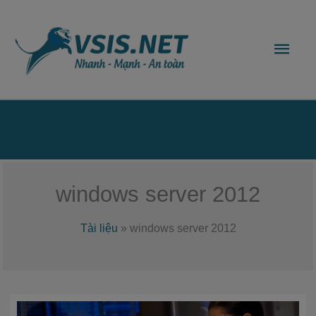
Nhảy
Men
tới
nội
chín
dung
Bên
dưới
của
windows server 2012
đầu
Tài liệu
»
windows server 2012
trang
Hướng
dẫn