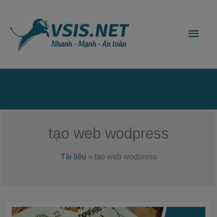
Nhảy
Men
tới
nội
chín
dung
Bên
dưới
của
tạo web wodpress
đầu
Tài liệu
»
tạo web wodpress
trang
Tạo
web