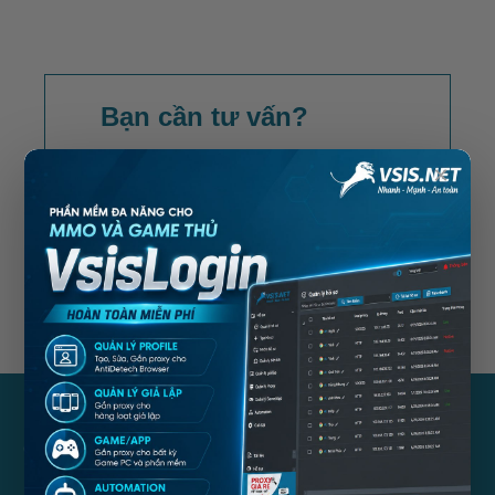
Bạn cần tư vấn?
Đừng ngần ngại, hãy gọi ngay cho
×
chúng tôi
LIÊN HỆ NGAY