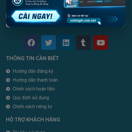
info@vsis.net
vsis.net
F
T
L
T
Y
a
w
i
u
o
c
i
n
m
u
THÔNG TIN CẦN BIẾT
e
t
k
b
t
b
t
e
l
u
Hướng dẫn đăng ký
o
e
d
r
b
Hướng dẫn thanh toán
o
r
i
e
k
n
Chính sách hoàn tiền
Quy định sử dụng
Chính sách riêng tư
HỖ TRỢ KHÁCH HÀNG