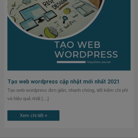
wordpress
cập
nhật
mới
nhất
2021
Tạo web wordpress cập nhật mới nhất 2021
Tạo web wordpress đơn giản, nhanh chóng, tiết kiệm chi phí
và hiệu quả nhất […]
Xem chi tiết »