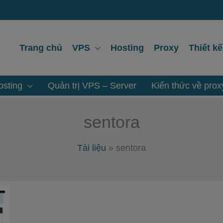
Trang chủ
VPS
Hosting
Proxy
Thiết k
sting
Quản trị VPS – Server
Kiến thức về prox
sentora
Tài liệu
»
sentora