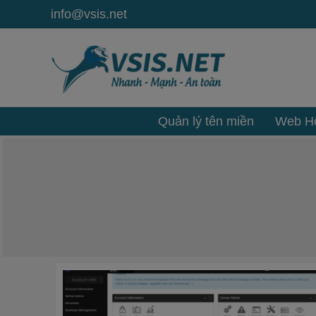
Nhảy
info@vsis.net
tới
nội
dung
Quản lý tên miền
Web Ho
Hướng
dẫn
cài
đặt