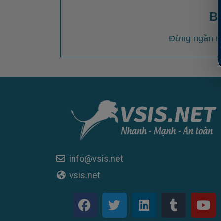
B
Đừng ngần ng
info@vsis.net
vsis.net
F
T
L
T
Y
a
w
i
u
o