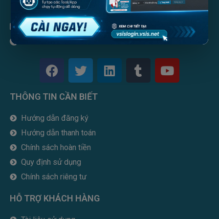
info@vsis.net
vsis.net
F
T
L
T
Y
a
w
i
u
o
c
i
n
m
u
THÔNG TIN CẦN BIẾT
e
t
k
b
t
b
t
e
l
u
Hướng dẫn đăng ký
o
e
d
r
b
Hướng dẫn thanh toán
o
r
i
e
k
n
Chính sách hoàn tiền
Quy định sử dụng
Chính sách riêng tư
HỖ TRỢ KHÁCH HÀNG