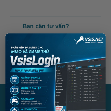
Bạn cần tư vấn?
Đừng ngần ngại, hãy gọi ngay cho
×
chúng tôi
LIÊN HỆ NGAY